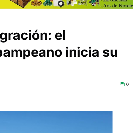
gración: el
pampeano inicia su
0