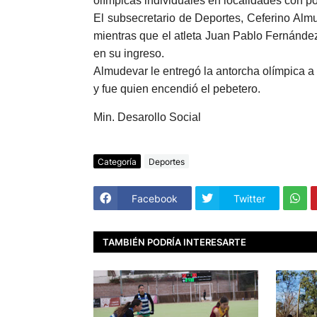
olímpicas individuales en localidades con p
El subsecretario de Deportes, Ceferino Almu
mientras que el atleta Juan Pablo Fernánde
en su ingreso.
Almudevar le entregó la antorcha olímpica a
y fue quien encendió el pebetero.
Min. Desarollo Social
Categoría
Deportes
Facebook
Twitter
TAMBIÉN PODRÍA INTERESARTE