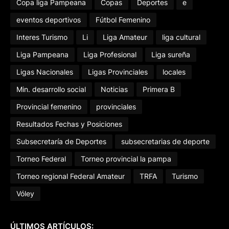
Copa liga Pampeana
Copas
Deportes
e
eventos deportivos
Fútbol Femenino
Interes Turismo
Li
Liga Amateur
liga cultural
Liga Pampeana
Liga Profesional
Liga sureña
Ligas Nacionales
Ligas Provinciales
locales
Min. desarrollo social
Noticias
Primera B
Provincial femenino
provinciales
Resultados Fechas y Posiciones
Subsecretaría de Deportes
subsecretarias de deporte
Torneo Federal
Torneo provincial la pampa
Torneo regional Federal Amateur
TRFA
Turismo
Vóley
ÚLTIMOS ARTÍCULOS: