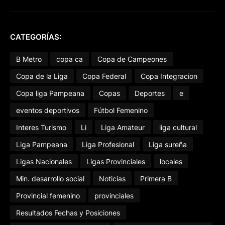
CATEGORÍAS:
B Metro
copa ca
Copa de Campeones
Copa de la Liga
Copa Federal
Copa Integracion
Copa liga Pampeana
Copas
Deportes
e
eventos deportivos
Fútbol Femenino
Interes Turismo
Li
Liga Amateur
liga cultural
Liga Pampeana
Liga Profesional
Liga sureña
Ligas Nacionales
Ligas Provinciales
locales
Min. desarrollo social
Noticias
Primera B
Provincial femenino
provinciales
Resultados Fechas y Posiciones