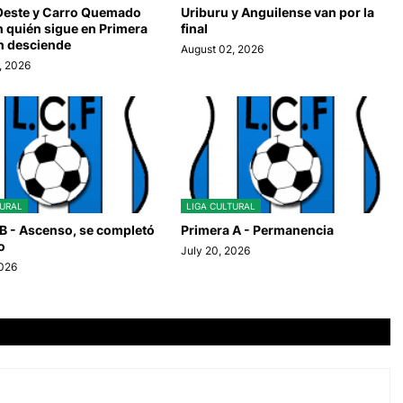
Oeste y Carro Quemado
Uriburu y Anguilense van por la
n quién sigue en Primera
final
én desciende
August 02, 2026
, 2026
TURAL
LIGA CULTURAL
B - Ascenso, se completó
Primera A - Permanencia
o
July 20, 2026
2026