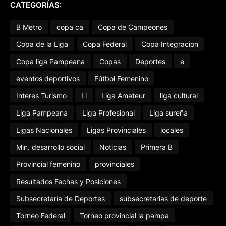
CATEGORÍAS:
B Metro
copa ca
Copa de Campeones
Copa de la Liga
Copa Federal
Copa Integracion
Copa liga Pampeana
Copas
Deportes
e
eventos deportivos
Fútbol Femenino
Interes Turismo
Li
Liga Amateur
liga cultural
Liga Pampeana
Liga Profesional
Liga sureña
Ligas Nacionales
Ligas Provinciales
locales
Min. desarrollo social
Noticias
Primera B
Provincial femenino
provinciales
Resultados Fechas y Posiciones
Subsecretaría de Deportes
subsecretarias de deporte
Torneo Federal
Torneo provincial la pampa