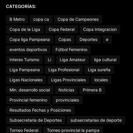
CATEGORÍAS:
B Metro
copa ca
Copa de Campeones
Copa de la Liga
Copa Federal
Copa Integracion
Copa liga Pampeana
Copas
Deportes
e
eventos deportivos
Fútbol Femenino
Interes Turismo
Li
Liga Amateur
liga cultural
Liga Pampeana
Liga Profesional
Liga sureña
Ligas Nacionales
Ligas Provinciales
locales
Min. desarrollo social
Noticias
Primera B
Provincial femenino
provinciales
Resultados Fechas y Posiciones
Subsecretaría de Deportes
subsecretarias de deporte
Torneo Federal
Torneo provincial la pampa