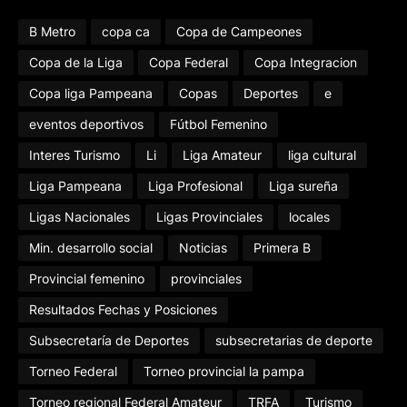
B Metro
copa ca
Copa de Campeones
Copa de la Liga
Copa Federal
Copa Integracion
Copa liga Pampeana
Copas
Deportes
e
eventos deportivos
Fútbol Femenino
Interes Turismo
Li
Liga Amateur
liga cultural
Liga Pampeana
Liga Profesional
Liga sureña
Ligas Nacionales
Ligas Provinciales
locales
Min. desarrollo social
Noticias
Primera B
Provincial femenino
provinciales
Resultados Fechas y Posiciones
Subsecretaría de Deportes
subsecretarias de deporte
Torneo Federal
Torneo provincial la pampa
Torneo regional Federal Amateur
TRFA
Turismo