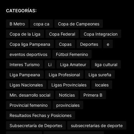
CATEGORÍAS:
B Metro
copa ca
Copa de Campeones
Copa de la Liga
Copa Federal
Copa Integracion
Copa liga Pampeana
Copas
Deportes
e
eventos deportivos
Fútbol Femenino
Interes Turismo
Li
Liga Amateur
liga cultural
Liga Pampeana
Liga Profesional
Liga sureña
Ligas Nacionales
Ligas Provinciales
locales
Min. desarrollo social
Noticias
Primera B
Provincial femenino
provinciales
Resultados Fechas y Posiciones
Subsecretaría de Deportes
subsecretarias de deporte