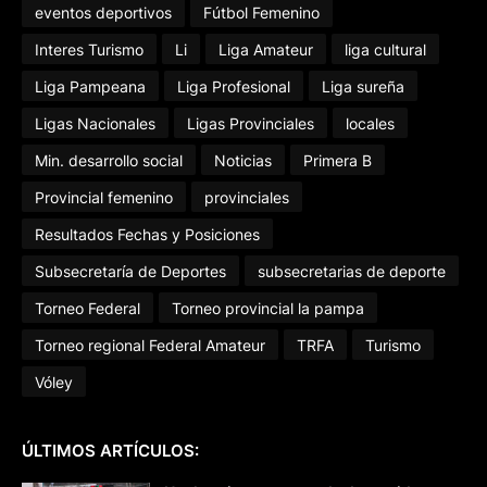
eventos deportivos
Fútbol Femenino
Interes Turismo
Li
Liga Amateur
liga cultural
Liga Pampeana
Liga Profesional
Liga sureña
Ligas Nacionales
Ligas Provinciales
locales
Min. desarrollo social
Noticias
Primera B
Provincial femenino
provinciales
Resultados Fechas y Posiciones
Subsecretaría de Deportes
subsecretarias de deporte
Torneo Federal
Torneo provincial la pampa
Torneo regional Federal Amateur
TRFA
Turismo
Vóley
ÚLTIMOS ARTÍCULOS: