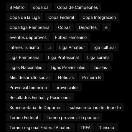
B Metro
copa ca
Copa de Campeones
Copa de la Liga
Copa Federal
Copa Integracion
Copa liga Pampeana
Copas
Deportes
e
eventos deportivos
Fútbol Femenino
Interes Turismo
Li
Liga Amateur
liga cultural
Liga Pampeana
Liga Profesional
Liga sureña
Ligas Nacionales
Ligas Provinciales
locales
Min. desarrollo social
Noticias
Primera B
Provincial femenino
provinciales
Resultados Fechas y Posiciones
Subsecretaría de Deportes
subsecretarias de deporte
Torneo Federal
Torneo provincial la pampa
Torneo regional Federal Amateur
TRFA
Turismo