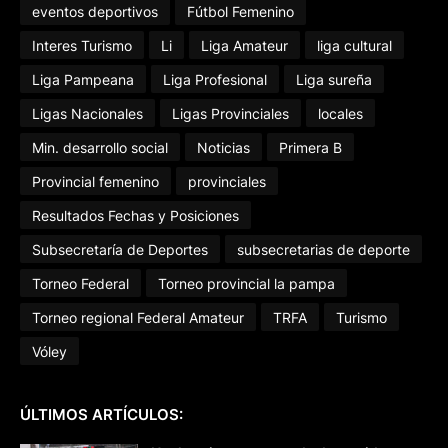
eventos deportivos
Fútbol Femenino
Interes Turismo
Li
Liga Amateur
liga cultural
Liga Pampeana
Liga Profesional
Liga sureña
Ligas Nacionales
Ligas Provinciales
locales
Min. desarrollo social
Noticias
Primera B
Provincial femenino
provinciales
Resultados Fechas y Posiciones
Subsecretaría de Deportes
subsecretarias de deporte
Torneo Federal
Torneo provincial la pampa
Torneo regional Federal Amateur
TRFA
Turismo
Vóley
ÚLTIMOS ARTÍCULOS: