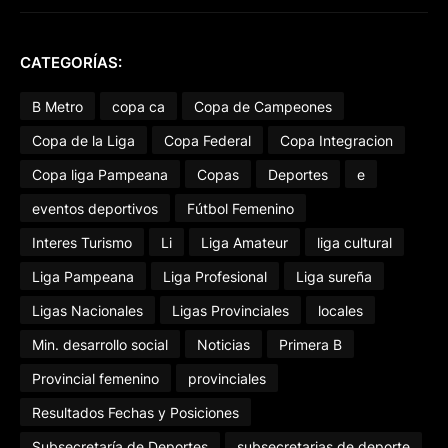
CATEGORÍAS:
B Metro
copa ca
Copa de Campeones
Copa de la Liga
Copa Federal
Copa Integracion
Copa liga Pampeana
Copas
Deportes
e
eventos deportivos
Fútbol Femenino
Interes Turismo
Li
Liga Amateur
liga cultural
Liga Pampeana
Liga Profesional
Liga sureña
Ligas Nacionales
Ligas Provinciales
locales
Min. desarrollo social
Noticias
Primera B
Provincial femenino
provinciales
Resultados Fechas y Posiciones
Subsecretaría de Deportes
subsecretarias de deporte