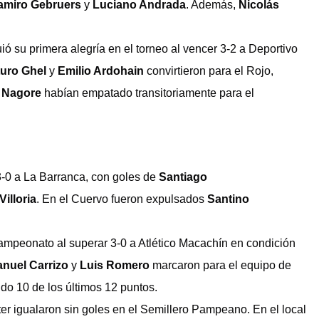
amiro Gebruers
y
Luciano Andrada
. Además,
Nicolás
ó su primera alegría en el torneo al vencer 3-2 a Deportivo
turo Ghel
y
Emilio Ardohain
convirtieron para el Rojo,
 Nagore
habían empatado transitoriamente para el
 3-0 a La Barranca, con goles de
Santiago
illoria
. En el Cuervo fueron expulsados
Santino
campeonato al superar 3-0 a Atlético Macachín en condición
nuel Carrizo
y
Luis Romero
marcaron para el equipo de
do 10 de los últimos 12 puntos.
ter igualaron sin goles en el Semillero Pampeano. En el local