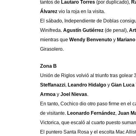
tantos de
Lautaro Torres
(por duplicado),
R
Álvarez
vio la roja en la visita.
El sábado, Independiente de Doblas consigui
Winifreda.
Agustín Gutiérrez
(de penal),
Ar
mientras que
Wendy Benvenuto
y
Mariano
Girasolero.
Zona B
Unión de Riglos volvió al triunfo tras golear
Steffanazzi
,
Leandro Hidalgo
y
Gian Luca V
Armoa
y
Joel Nievas
.
En tanto, Cochico dio otro paso firme en el 
de visitante.
Leonardo Fernández
,
Juan Ma
Victorica, que escaló al cuarto puesto suman
El puntero Santa Rosa y el escolta Mac Allis