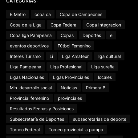
CATEGORÍAS:
B Metro
copa ca
Copa de Campeones
Copa de la Liga
Copa Federal
Copa Integracion
Copa liga Pampeana
Copas
Deportes
e
eventos deportivos
Fútbol Femenino
Interes Turismo
Li
Liga Amateur
liga cultural
Liga Pampeana
Liga Profesional
Liga sureña
Ligas Nacionales
Ligas Provinciales
locales
Min. desarrollo social
Noticias
Primera B
Provincial femenino
provinciales
Resultados Fechas y Posiciones
Subsecretaría de Deportes
subsecretarias de deporte
Torneo Federal
Torneo provincial la pampa