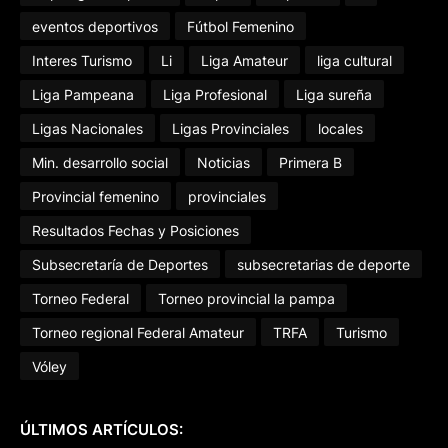
eventos deportivos
Fútbol Femenino
Interes Turismo
Li
Liga Amateur
liga cultural
Liga Pampeana
Liga Profesional
Liga sureña
Ligas Nacionales
Ligas Provinciales
locales
Min. desarrollo social
Noticias
Primera B
Provincial femenino
provinciales
Resultados Fechas y Posiciones
Subsecretaría de Deportes
subsecretarias de deporte
Torneo Federal
Torneo provincial la pampa
Torneo regional Federal Amateur
TRFA
Turismo
Vóley
ÚLTIMOS ARTÍCULOS: