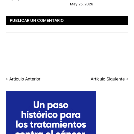
May 25, 2026
PUBLICAR UN COMENTARIO
Artículo Anterior
Artículo Siguiente