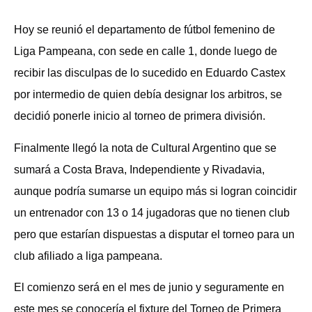
Hoy se reunió el departamento de fútbol femenino de
Liga Pampeana, con sede en calle 1, donde luego de
recibir las disculpas de lo sucedido en Eduardo Castex
por intermedio de quien debía designar los arbitros, se
decidió ponerle inicio al torneo de primera división.
Finalmente llegó la nota de Cultural Argentino que se
sumará a Costa Brava, Independiente y Rivadavia,
aunque podría sumarse un equipo más si logran coincidir
un entrenador con 13 o 14 jugadoras que no tienen club
pero que estarían dispuestas a disputar el torneo para un
club afiliado a liga pampeana.
El comienzo será en el mes de junio y seguramente en
este mes se conocería el fixture del Torneo de Primera