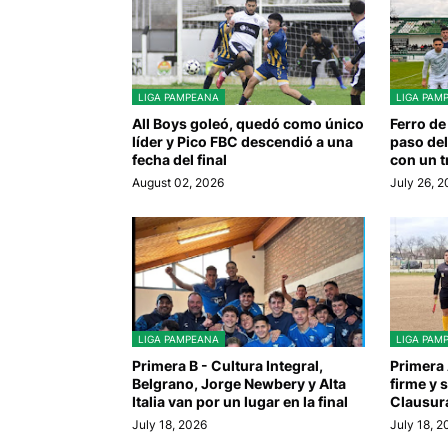
LIGA PAMPEANA
LIGA PAM
All Boys goleó, quedó como único
Ferro de
líder y Pico FBC descendió a una
paso del
fecha del final
con un t
August 02, 2026
July 26, 
LIGA PAMPEANA
LIGA PAM
Primera B - Cultura Integral,
Primera 
Belgrano, Jorge Newbery y Alta
firme y 
Italia van por un lugar en la final
Clausur
July 18, 2026
July 18, 