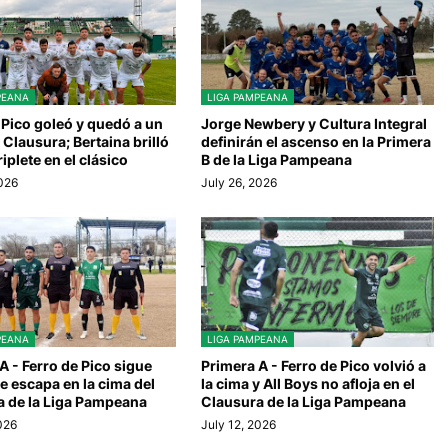
PEANA
LIGA PAMPEANA
 Pico goleó y quedó a un
Jorge Newbery y Cultura Integral
 Clausura; Bertaina brilló
definirán el ascenso en la Primera
riplete en el clásico
B de la Liga Pampeana
2026
July 26, 2026
PEANA
LIGA PAMPEANA
A - Ferro de Pico sigue
Primera A - Ferro de Pico volvió a
se escapa en la cima del
la cima y All Boys no afloja en el
a de la Liga Pampeana
Clausura de la Liga Pampeana
2026
July 12, 2026