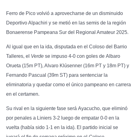
Ferro de Pico volvió a aprovecharse de un disminuido
Deportivo Alpachiri y se metió en las semis de la región
Bonaerense Pampeana Sur del Regional Amateur 2025.
Al igual que en la ida, disputada en el Coloso del Barrio
Talleres, el
Verde
se impuso
4-0
con goles de
Albaro
Orueta (15m PT), Alvaro Klúsenner (16m PT y 18m PT) y
Fernando Pascual (39m ST)
para sentenciar la
eliminatoria y quedar como el único pampeano en carrera
en el certamen.
Su rival en la siguiente fase será
Ayacucho
, que eliminó
por penales a Liniers 3-2 luego de empatar
0-0
en la
vuelta (había sido 1-1 en la ida). El partido inicial se
jugará el fin de semana próximo en el
Coloso.