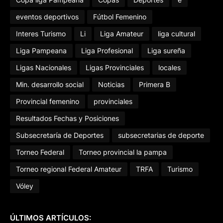
eventos deportivos
Fútbol Femenino
Interes Turismo
Li
Liga Amateur
liga cultural
Liga Pampeana
Liga Profesional
Liga sureña
Ligas Nacionales
Ligas Provinciales
locales
Min. desarrollo social
Noticias
Primera B
Provincial femenino
provinciales
Resultados Fechas y Posiciones
Subsecretaría de Deportes
subsecretarias de deporte
Torneo Federal
Torneo provincial la pampa
Torneo regional Federal Amateur
TRFA
Turismo
Vóley
ÚLTIMOS ARTÍCULOS: