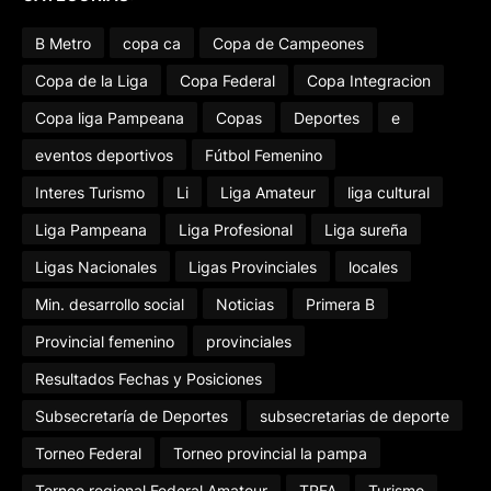
B Metro
copa ca
Copa de Campeones
Copa de la Liga
Copa Federal
Copa Integracion
Copa liga Pampeana
Copas
Deportes
e
eventos deportivos
Fútbol Femenino
Interes Turismo
Li
Liga Amateur
liga cultural
Liga Pampeana
Liga Profesional
Liga sureña
Ligas Nacionales
Ligas Provinciales
locales
Min. desarrollo social
Noticias
Primera B
Provincial femenino
provinciales
Resultados Fechas y Posiciones
Subsecretaría de Deportes
subsecretarias de deporte
Torneo Federal
Torneo provincial la pampa
Torneo regional Federal Amateur
TRFA
Turismo