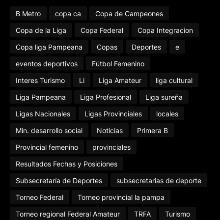
B Metro
copa ca
Copa de Campeones
Copa de la Liga
Copa Federal
Copa Integracion
Copa liga Pampeana
Copas
Deportes
e
eventos deportivos
Fútbol Femenino
Interes Turismo
Li
Liga Amateur
liga cultural
Liga Pampeana
Liga Profesional
Liga sureña
Ligas Nacionales
Ligas Provinciales
locales
Min. desarrollo social
Noticias
Primera B
Provincial femenino
provinciales
Resultados Fechas y Posiciones
Subsecretaría de Deportes
subsecretarias de deporte
Torneo Federal
Torneo provincial la pampa
Torneo regional Federal Amateur
TRFA
Turismo