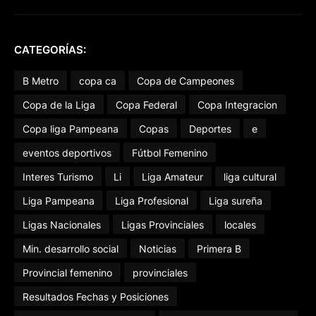
CATEGORÍAS:
B Metro
copa ca
Copa de Campeones
Copa de la Liga
Copa Federal
Copa Integracion
Copa liga Pampeana
Copas
Deportes
e
eventos deportivos
Fútbol Femenino
Interes Turismo
Li
Liga Amateur
liga cultural
Liga Pampeana
Liga Profesional
Liga sureña
Ligas Nacionales
Ligas Provinciales
locales
Min. desarrollo social
Noticias
Primera B
Provincial femenino
provinciales
Resultados Fechas y Posiciones