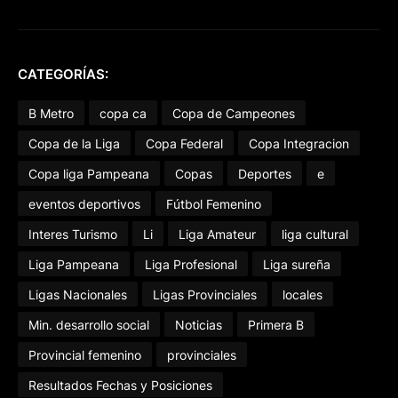
CATEGORÍAS:
B Metro
copa ca
Copa de Campeones
Copa de la Liga
Copa Federal
Copa Integracion
Copa liga Pampeana
Copas
Deportes
e
eventos deportivos
Fútbol Femenino
Interes Turismo
Li
Liga Amateur
liga cultural
Liga Pampeana
Liga Profesional
Liga sureña
Ligas Nacionales
Ligas Provinciales
locales
Min. desarrollo social
Noticias
Primera B
Provincial femenino
provinciales
Resultados Fechas y Posiciones