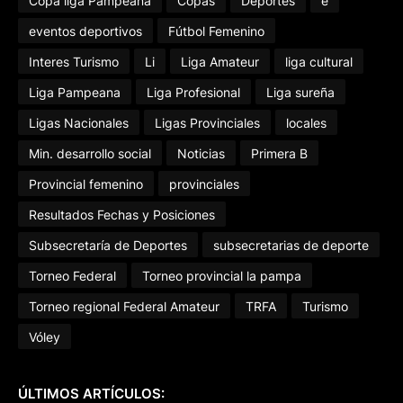
Copa liga Pampeana
Copas
Deportes
e
eventos deportivos
Fútbol Femenino
Interes Turismo
Li
Liga Amateur
liga cultural
Liga Pampeana
Liga Profesional
Liga sureña
Ligas Nacionales
Ligas Provinciales
locales
Min. desarrollo social
Noticias
Primera B
Provincial femenino
provinciales
Resultados Fechas y Posiciones
Subsecretaría de Deportes
subsecretarias de deporte
Torneo Federal
Torneo provincial la pampa
Torneo regional Federal Amateur
TRFA
Turismo
Vóley
ÚLTIMOS ARTÍCULOS: