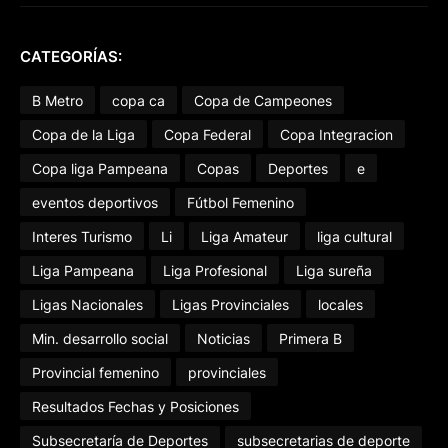
CATEGORÍAS:
B Metro
copa ca
Copa de Campeones
Copa de la Liga
Copa Federal
Copa Integracion
Copa liga Pampeana
Copas
Deportes
e
eventos deportivos
Fútbol Femenino
Interes Turismo
Li
Liga Amateur
liga cultural
Liga Pampeana
Liga Profesional
Liga sureña
Ligas Nacionales
Ligas Provinciales
locales
Min. desarrollo social
Noticias
Primera B
Provincial femenino
provinciales
Resultados Fechas y Posiciones
Subsecretaría de Deportes
subsecretarias de deporte