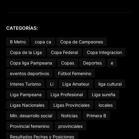
CATEGORÍAS:
B Metro
copa ca
Copa de Campeones
Copa de la Liga
Copa Federal
Copa Integracion
Copa liga Pampeana
Copas
Deportes
e
eventos deportivos
Fútbol Femenino
Interes Turismo
Li
Liga Amateur
liga cultural
Liga Pampeana
Liga Profesional
Liga sureña
Ligas Nacionales
Ligas Provinciales
locales
Min. desarrollo social
Noticias
Primera B
Provincial femenino
provinciales
Resultados Fechas y Posiciones