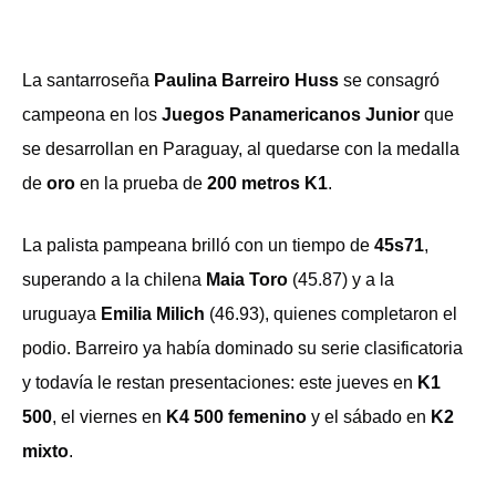
La santarroseña
Paulina Barreiro Huss
se consagró
campeona en los
Juegos Panamericanos Junior
que
se desarrollan en Paraguay, al quedarse con la medalla
de
oro
en la prueba de
200 metros K1
.
La palista pampeana brilló con un tiempo de
45s71
,
superando a la chilena
Maia Toro
(45.87) y a la
uruguaya
Emilia Milich
(46.93), quienes completaron el
podio. Barreiro ya había dominado su serie clasificatoria
y todavía le restan presentaciones: este jueves en
K1
500
, el viernes en
K4 500 femenino
y el sábado en
K2
mixto
.