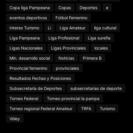
Copa liga Pampeana
Copas
Deportes
e
eventos deportivos
Fútbol Femenino
Interes Turismo
Li
Liga Amateur
liga cultural
Liga Pampeana
Liga Profesional
Liga sureña
Ligas Nacionales
Ligas Provinciales
locales
Min. desarrollo social
Noticias
Primera B
Provincial femenino
provinciales
Resultados Fechas y Posiciones
Subsecretaría de Deportes
subsecretarias de deporte
Torneo Federal
Torneo provincial la pampa
Torneo regional Federal Amateur
TRFA
Turismo
Vóley