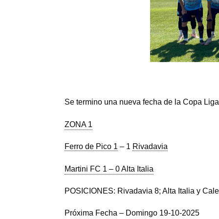
Se termino una nueva fecha de la Copa Liga
ZONA 1
Ferro de Pico 1
– 1
Rivadavia
Martini FC 1 – 0 Alta Italia
POSICIONES
: Rivadavia 8; Alta Italia y Cal
Próxima Fecha – Domingo 19-10-2025