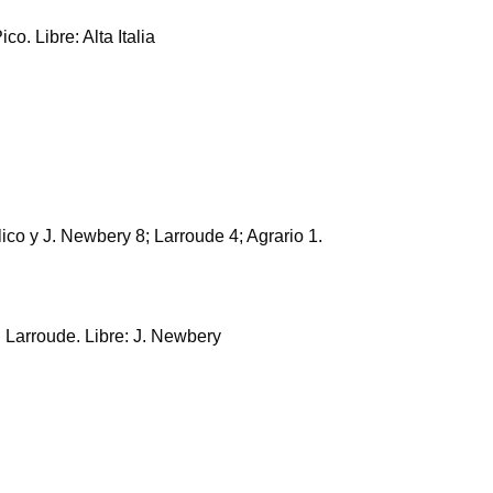
co. Libre: Alta Italia
lico y J. Newbery 8; Larroude 4; Agrario 1.
. Larroude. Libre: J. Newbery