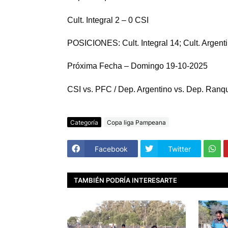
Cult. Integral 2 – 0 CSI
POSICIONES
: Cult. Integral 14; Cult. Arg
Próxima Fecha – Domingo 19-10-2025
CSI vs. PFC / Dep. Argentino vs. Dep. Ranquel
Categoría
Copa liga Pampeana
Facebook
Twitter
TAMBIÉN PODRÍA INTERESARTE