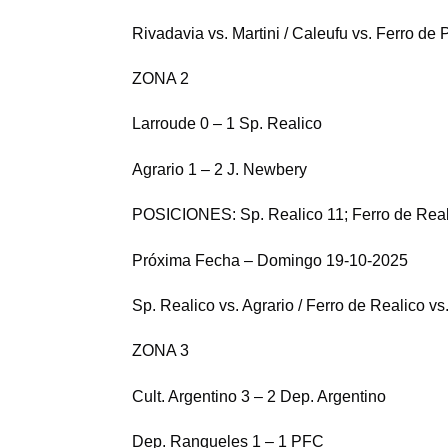
Rivadavia vs. Martini / Caleufu vs. Ferro de Pi
ZONA 2
Larroude 0 – 1 Sp. Realico
Agrario 1 – 2 J. Newbery
POSICIONES
: Sp. Realico 11; Ferro de Rea
Próxima Fecha – Domingo 19-10-2025
Sp. Realico vs. Agrario / Ferro de Realico vs
ZONA 3
Cult. Argentino 3 – 2 Dep. Argentino
Dep. Ranqueles 1 – 1 PFC