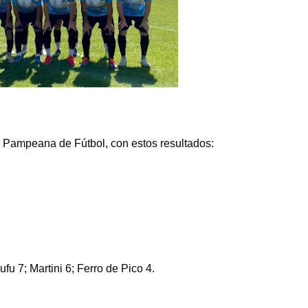
 Pampeana de Fútbol, con estos resultados:
eufu 7; Martini 6; Ferro de Pico 4.