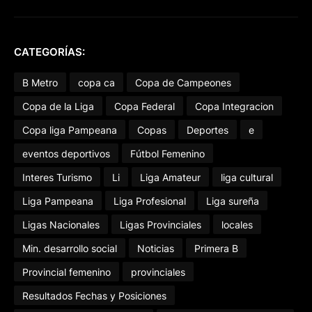
CATEGORÍAS:
B Metro
copa ca
Copa de Campeones
Copa de la Liga
Copa Federal
Copa Integracion
Copa liga Pampeana
Copas
Deportes
e
eventos deportivos
Fútbol Femenino
Interes Turismo
Li
Liga Amateur
liga cultural
Liga Pampeana
Liga Profesional
Liga sureña
Ligas Nacionales
Ligas Provinciales
locales
Min. desarrollo social
Noticias
Primera B
Provincial femenino
provinciales
Resultados Fechas y Posiciones